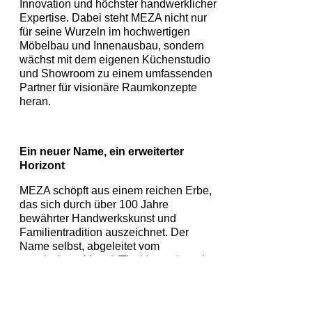
Innovation und höchster handwerklicher
Expertise. Dabei steht MEZA nicht nur
für seine Wurzeln im hochwertigen
Möbelbau und Innenausbau, sondern
wächst mit dem eigenen Küchenstudio
und Showroom zu einem umfassenden
Partner für visionäre Raumkonzepte
heran.
Ein neuer Name, ein erweiterter
Horizont
MEZA schöpft aus einem reichen Erbe,
das sich durch über 100 Jahre
bewährter Handwerkskunst und
Familientradition auszeichnet. Der
Name selbst, abgeleitet vom
spanischen „Mesa“ (Tisch), repräsentiert
diesen Ursprung und die kontinuierliche
Weiterentwicklung. Dieser symbolische
Kern lebt in unseren eigenen